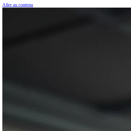
Panneau de gestion des cookies
Aller au contenu
50 € pour toute première souscription à la fibre !