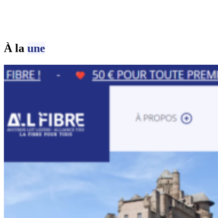
À la
une