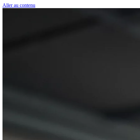
Panneau de gestion des cookies
Aller au contenu
50 € pour toute première souscription à la fibre !
-