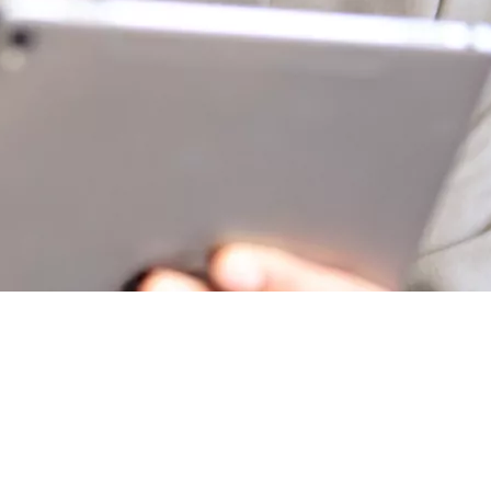
e !
-