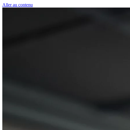
Panneau de gestion des cookies
Aller au contenu
50 € pour toute première souscription à la fibre !
-