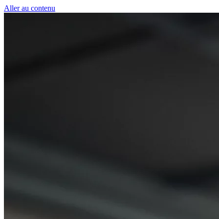
Panneau de gestion des cookies
Aller au contenu
50 € pour toute première souscription à la fibre !
-