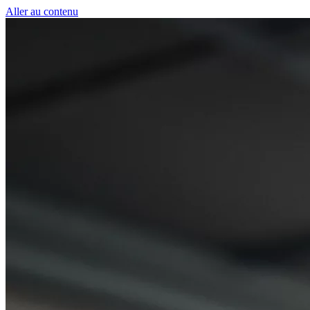
Panneau de gestion des cookies
Aller au contenu
50 € pour toute première souscription à la fibre !