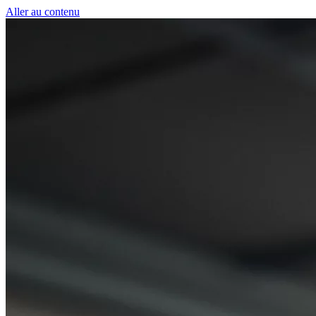
Panneau de gestion des cookies
Aller au contenu
50 € pour toute première souscription à la fibre !