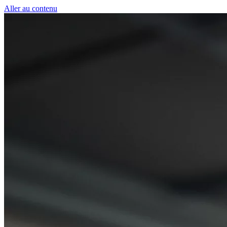
Panneau de gestion des cookies
Aller au contenu
50 € pour toute première souscription à la fibre !
-