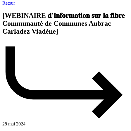
Retour
[WEBINAIRE 𝐝’𝐢𝐧𝐟𝐨𝐫𝐦𝐚𝐭𝐢𝐨𝐧 𝐬𝐮𝐫 𝐥𝐚 𝐟𝐢𝐛𝐫𝐞
Communauté de Communes Aubrac
Carladez Viadène]
28 mai 2024