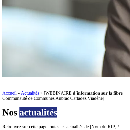
Accueil
»
Actualités
»
[WEBINAIRE 𝐝’𝐢𝐧𝐟𝐨𝐫𝐦𝐚𝐭𝐢𝐨𝐧 𝐬𝐮𝐫 𝐥𝐚 𝐟𝐢𝐛𝐫𝐞
Communauté de Communes Aubrac Carladez Viadène]
Nos
actualités
Retrouvez sur cette page toutes les actualités de [Nom du RIP] !