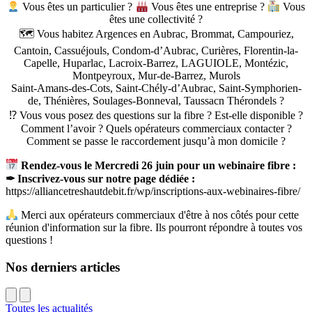
Vous êtes un particulier ?
Vous êtes une entreprise ?
Vous
êtes une collectivité ?
🗺 Vous habitez Argences en Aubrac, Brommat, Campouriez,
Cantoin, Cassuéjouls, Condom-d’Aubrac, Curières, Florentin-la-
Capelle, Huparlac, Lacroix-Barrez, LAGUIOLE, Montézic,
Montpeyroux, Mur-de-Barrez, Murols
Saint-Amans-des-Cots, Saint-Chély-d’Aubrac, Saint-Symphorien-
de, Thénières, Soulages-Bonneval, Taussacn Thérondels ?
⁉ Vous vous posez des questions sur la fibre ? Est-elle disponible ?
Comment l’avoir ? Quels opérateurs commerciaux contacter ?
Comment se passe le raccordement jusqu’à mon domicile ?
Rendez-vous le Mercredi 26 juin pour un webinaire fibre :
✒ Inscrivez-vous sur notre page dédiée :
https://alliancetreshautdebit.fr/wp/inscriptions-aux-webinaires-fibre/
Merci aux opérateurs commerciaux d'être à nos côtés pour cette
réunion d'information sur la fibre. Ils pourront répondre à toutes vos
questions !
Nos derniers articles
Toutes les actualités