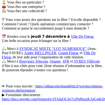
Vous êtes un particulier ?
Vous êtes une entreprise ?
Vous êtes une collectivité ?
⁉ Vous vous posez des questions sur la fibre ? Est-elle disponible ?
Comment l’avoir ? Quels opérateurs commerciaux contacter ?
Comment se passe le raccordement jusqu’à mon domicile ?
Rendez-vous le 𝗷𝗲𝘂𝗱𝗶 𝟳 𝗱𝗲́𝗰𝗲𝗺𝗯𝗿𝗲 𝗮̀
Ville De Figeac
Une belle occasion pour échanger sur la fibre !
Merci à
SYNDICAT MIXTE “LOT NUMERIQUE”​
(Jean-
Paul FAVRE)​,
Andre MELLINGER
,
Grand-Figeac
et
Ville De
Figeac
de leur aide pour l’organisation de cette réunion.
Merci à
Bouygues Telecom
,
Orange
,
SFR
et
SYRES Télécom
d’être à nos côtés pour cette 2ème réunion d’information sur la fibre.
Ils pourront répondre à toutes vos questions !
✒ Pour vous inscrire :
https://alliancetreshautdebit.fr/wp/inscriptions-
reunions-dinformation/
▶ Formulaire directement :
https://docs.google.com/forms/d/e/1FAIpQLSe7s1PgRmxKAtG