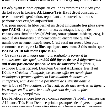
En déployant la fibre optique au cœur des territoires de l’Aveyron,
du Lot et de la Lozère,
ALLiance Très Haut débit
construit un
réseau nouvelle génération, répondant aux nouvelles normes de
performances exigées aujourd’hui.
Car, pour rappel, la fibre permet un
débit cinquante fois plus élevé
que l’ADSL
et apporte de nombreux avantages tels que des
connexions simultanées (télévision, smartphone, tablette, etc.)
, la
rapidité des transferts d’informations ou encore une qualité
numérique nettement supérieure. C’est aussi un réseau bien plus
économe en énergie :
la fibre optique consomme 3 fois moins que
l’ADSL et 10 fois moins que la 4G.
«
Ce sont ces avantages que nous souhaitons porter à la
connaissance des quelques
200 000 foyers de ces 3 départements
qui n’ont pas encore franchi le pas de souscrire à la fibre.
»,
explique Didier Ricaud, Directeur Général ALLiance Très Haut
Débit. «
Créateur d’emplois, ce secteur offre un savoir-faire
technique et permet également l’installation de nouvelles
entreprises, leur donnant la possibilité de s’investir dans le
numérique et l’innovation. Télétravail, accès aux services en ligne…
les usages en lien avec le numérique sont de plus en plus
nombreux.
», complète-t-il.
Des bénéfices encore trop peu connus puisque l’étude
[1]
réalisée par
ALLiance Très Haut Débit ce printemps auprès des foyers n’ayant
pas encore souscrits à une offre fibre du département de l’Aveyron,