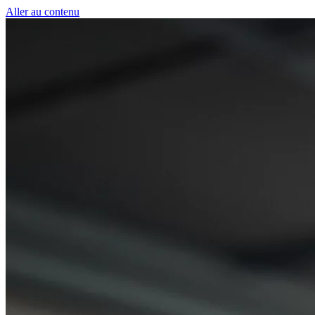
Panneau de gestion des cookies
Aller au contenu
50 € pour toute première souscription à la fibre !
-