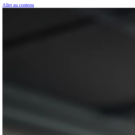
Panneau de gestion des cookies
Aller au contenu
50 € pour toute première souscription à la fibre !
-