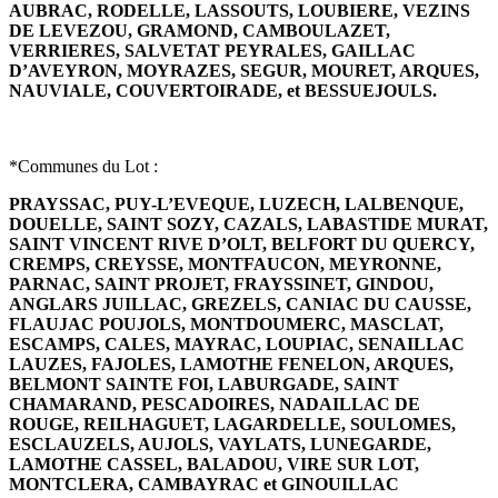
AUBRAC, RODELLE, LASSOUTS, LOUBIERE, VEZINS
DE LEVEZOU, GRAMOND, CAMBOULAZET,
VERRIERES, SALVETAT PEYRALES, GAILLAC
D’AVEYRON, MOYRAZES, SEGUR, MOURET, ARQUES,
NAUVIALE, COUVERTOIRADE, et BESSUEJOULS.
*Communes du Lot :
PRAYSSAC, PUY-L’EVEQUE, LUZECH, LALBENQUE,
DOUELLE, SAINT SOZY, CAZALS, LABASTIDE MURAT,
SAINT VINCENT RIVE D’OLT, BELFORT DU QUERCY,
CREMPS, CREYSSE, MONTFAUCON, MEYRONNE,
PARNAC, SAINT PROJET, FRAYSSINET, GINDOU,
ANGLARS JUILLAC, GREZELS, CANIAC DU CAUSSE,
FLAUJAC POUJOLS, MONTDOUMERC, MASCLAT,
ESCAMPS, CALES, MAYRAC, LOUPIAC, SENAILLAC
LAUZES, FAJOLES, LAMOTHE FENELON, ARQUES,
BELMONT SAINTE FOI, LABURGADE, SAINT
CHAMARAND, PESCADOIRES, NADAILLAC DE
ROUGE, REILHAGUET, LAGARDELLE, SOULOMES,
ESCLAUZELS, AUJOLS, VAYLATS, LUNEGARDE,
LAMOTHE CASSEL, BALADOU, VIRE SUR LOT,
MONTCLERA, CAMBAYRAC et GINOUILLAC