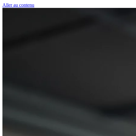
Panneau de gestion des cookies
Aller au contenu
50 € pour toute première souscription à la fibre !