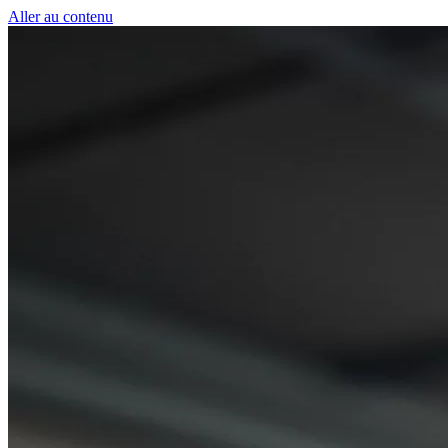
Panneau de gestion des cookies
Aller au contenu
50 € pour toute première souscription à la fibre !
-