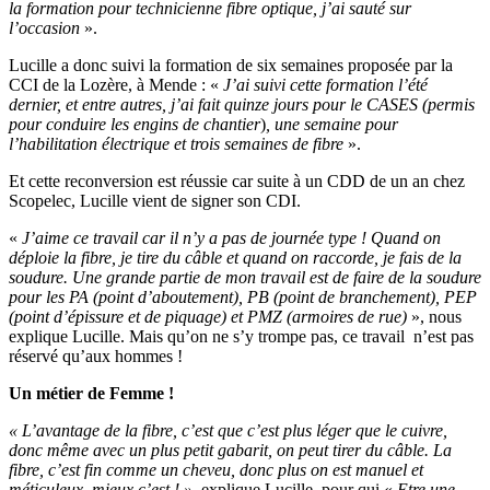
la formation pour technicienne fibre optique, j’ai sauté sur
l’occasion
».
Lucille a donc suivi la formation de six semaines proposée par la
CCI de la Lozère, à Mende : «
J’ai suivi cette formation l’été
dernier, et entre autres, j’ai fait quinze jours pour le CASES (permis
pour conduire les engins de chantier
)
, une semaine pour
l’habilitation électrique et trois semaines de fibre
».
Et cette reconversion est réussie car suite à un CDD de un an chez
Scopelec, Lucille vient de signer son CDI.
«
J’aime ce travail car il n’y a pas de journée type ! Quand on
déploie la fibre, je tire du câble et quand on raccorde, je fais de la
soudure. Une grande partie de mon travail est de faire de la soudure
pour les PA (point d’aboutement), PB (point de branchement), PEP
(point d’épissure et de piquage) et PMZ (armoires de rue)
», nous
explique Lucille. Mais qu’on ne s’y trompe pas, ce travail n’est pas
réservé qu’aux hommes !
Un métier de Femme !
« L’avantage de la fibre, c’est que c’est plus léger que le cuivre,
donc même avec un plus petit gabarit, on peut tirer du câble. La
fibre, c’est fin comme un cheveu, donc plus on est manuel et
méticuleux, mieux c’est ! »
explique Lucille, pour qui «
Etre une