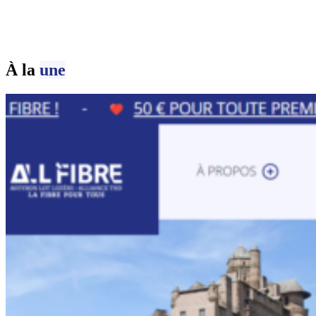
À la
une