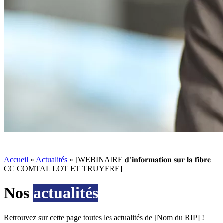
Accueil
»
Actualités
»
[WEBINAIRE 𝐝’𝐢𝐧𝐟𝐨𝐫𝐦𝐚𝐭𝐢𝐨𝐧 𝐬𝐮𝐫 𝐥𝐚 𝐟𝐢𝐛𝐫𝐞
CC COMTAL LOT ET TRUYERE]
Nos
actualités
Retrouvez sur cette page toutes les actualités de [Nom du RIP] !