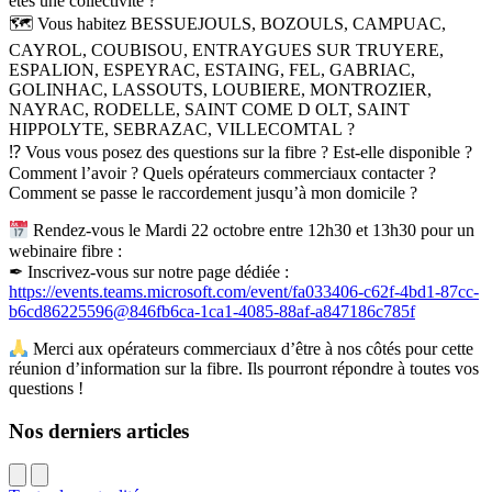
êtes une collectivité ?
🗺 Vous habitez BESSUEJOULS, BOZOULS, CAMPUAC,
CAYROL, COUBISOU, ENTRAYGUES SUR TRUYERE,
ESPALION, ESPEYRAC, ESTAING, FEL, GABRIAC,
GOLINHAC, LASSOUTS, LOUBIERE, MONTROZIER,
NAYRAC, RODELLE, SAINT COME D OLT, SAINT
HIPPOLYTE, SEBRAZAC, VILLECOMTAL ?
⁉ Vous vous posez des questions sur la fibre ? Est-elle disponible ?
Comment l’avoir ? Quels opérateurs commerciaux contacter ?
Comment se passe le raccordement jusqu’à mon domicile ?
Rendez-vous le Mardi 22 octobre entre 12h30 et 13h30 pour un
webinaire fibre :
✒ Inscrivez-vous sur notre page dédiée :
https://events.teams.microsoft.com/event/fa033406-c62f-4bd1-87cc-
b6cd86225596@846fb6ca-1ca1-4085-88af-a847186c785f
Merci aux opérateurs commerciaux d’être à nos côtés pour cette
réunion d’information sur la fibre. Ils pourront répondre à toutes vos
questions !
Nos derniers articles