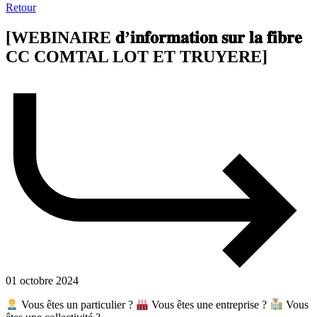
Retour
[WEBINAIRE 𝐝’𝐢𝐧𝐟𝐨𝐫𝐦𝐚𝐭𝐢𝐨𝐧 𝐬𝐮𝐫 𝐥𝐚 𝐟𝐢𝐛𝐫𝐞
CC COMTAL LOT ET TRUYERE]
01 octobre 2024
Vous êtes un particulier ?
Vous êtes une entreprise ?
Vous