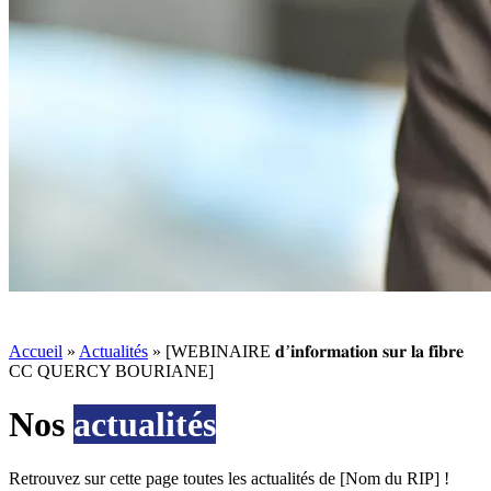
Accueil
»
Actualités
»
[WEBINAIRE 𝐝’𝐢𝐧𝐟𝐨𝐫𝐦𝐚𝐭𝐢𝐨𝐧 𝐬𝐮𝐫 𝐥𝐚 𝐟𝐢𝐛𝐫𝐞
CC QUERCY BOURIANE]
Nos
actualités
Retrouvez sur cette page toutes les actualités de [Nom du RIP] !