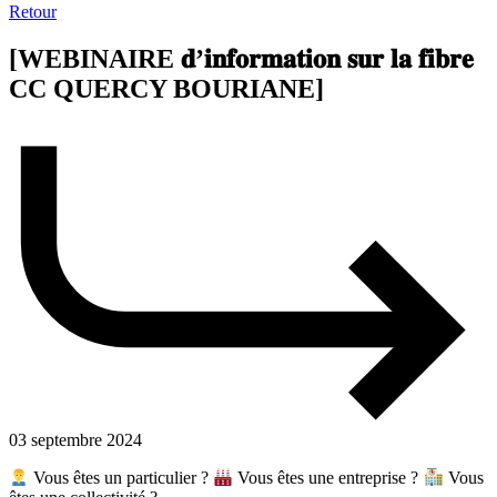
Retour
[WEBINAIRE 𝐝’𝐢𝐧𝐟𝐨𝐫𝐦𝐚𝐭𝐢𝐨𝐧 𝐬𝐮𝐫 𝐥𝐚 𝐟𝐢𝐛𝐫𝐞
CC QUERCY BOURIANE]
03 septembre 2024
Vous êtes un particulier ?
Vous êtes une entreprise ?
Vous