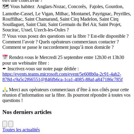
êtes une collectivité ?
🗺 Vous habitez Anglars-Nozac, Concorès, Fajoles, Gourdon,
Lamothe-Cassel, Le Vigan, Milhac, Montamel, Payrignac, Peyrilles,
Rouffilhac, Saint Chamarand, Saint Cirq Madelon, Saint Cirq
Souillaguet, Saint Clair, Saint Germain du Bel Air, Saint Projet,
Soucirac, Ussel, Uzech-les-Oules ?
⁉ Vous vous posez des questions sur la fibre ? Est-elle disponible ?
Comment l’avoir ? Quels opérateurs commerciaux contacter ?
Comment se passe le raccordement jusqu’à mon domicile ?
Rendez-vous le Mercredi 25 septembre entre 12h30 et 13h30
pour un webinaire fibre :
✒ Inscrivez-vous sur notre page dédiée :
https://events.teams.microsoft.com/event/5e608b0a-2c91-4ab2-
878d-c9a5c2f66551@846fb6ca-1ca1-4085-88af-a847186c785f
Merci aux opérateurs commerciaux d’être à nos côtés pour cette
réunion d’information sur la fibre. Ils pourront répondre à toutes vos
questions !
Nos derniers articles
Toutes les actualités