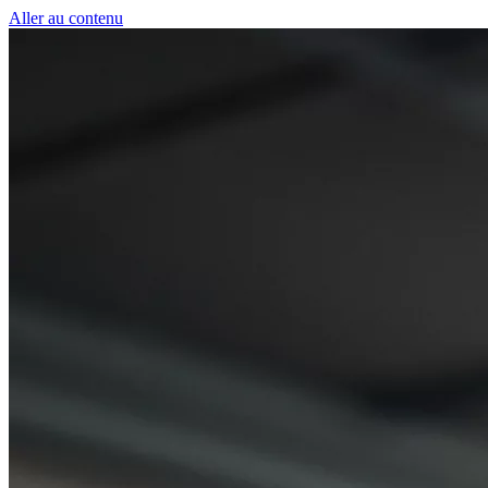
Panneau de gestion des cookies
Aller au contenu
50 € pour toute première souscription à la fibre !
-