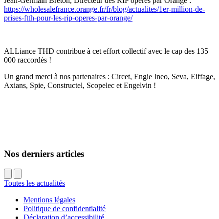
Jean-Germain Breton, Directeur des RIP opérés par Orange :
https://wholesalefrance.orange.fr/fr/blog/actualites/1er-million-de-
prises-ftth-pour-les-rip-operes-par-orange/
ALLiance THD contribue à cet effort collectif avec le cap des 135
000 raccordés !
Un grand merci à nos partenaires : Circet, Engie Ineo, Seva, Eiffage,
Axians, Spie, Constructel, Scopelec et Engelvin !
Nos derniers articles
Toutes les actualités
Mentions légales
Politique de confidentialité
Déclaration d’accessibilité