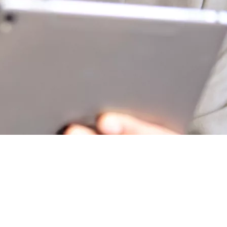
e !
-