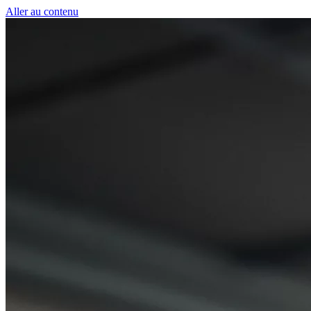
Panneau de gestion des cookies
Aller au contenu
50 € pour toute première souscription à la fibre !