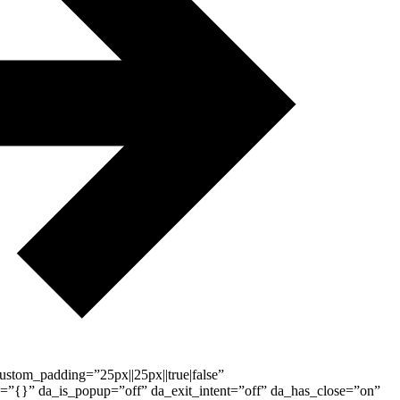
ustom_padding=”25px||25px||true|false”
nfo=”{}” da_is_popup=”off” da_exit_intent=”off” da_has_close=”on”