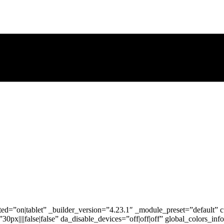
ted=”on|tablet” _builder_version=”4.23.1″ _module_preset=”default” c
30px||||false|false” da_disable_devices=”off|off|off” global_colors_i