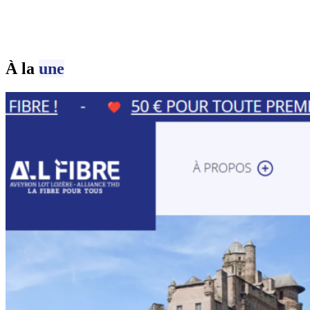
À la
une