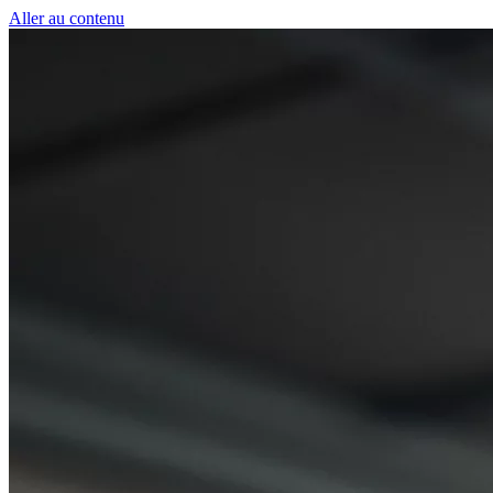
Panneau de gestion des cookies
Aller au contenu
50 € pour toute première souscription à la fibre !
-